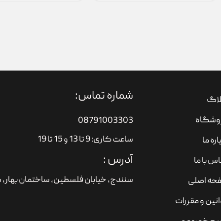
شماره تماس:
لاگ
وشگاه
08791003303
ساعت کاری: 9 تا 13 و 15 تا 19
اره ما
آدرس :
س با ما
سنندج، خیابان فلسطین،‌ ساختمان بهار، ط
حه اصلی
نین و مقررات