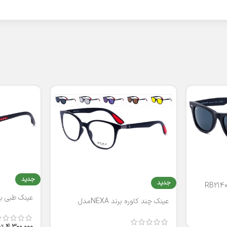
جدید
جدید
عینک طبی برند
عینک چند کاوره برند NEXAمدل
T2316