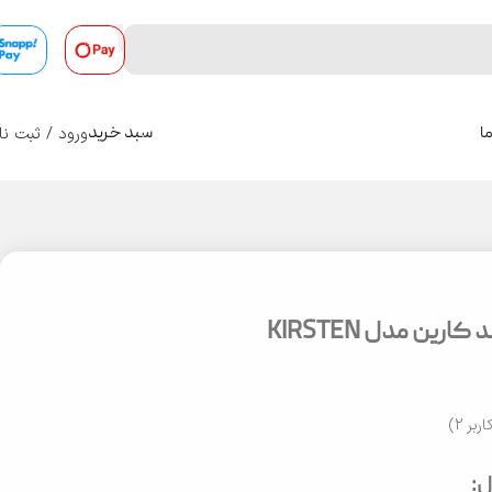
ورود / ثبت نا
ا
سبد خرید
0
ارین مدل KIRSTEN
اربر
2
)
: