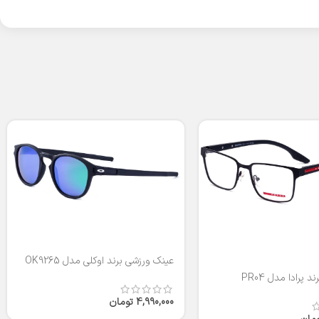
اینستاگر
واتساپ
تلگرام
عینک ورزشی برند اوکلی مدل OK9265
 پرادا مدل PR04
4,990,000
تومان