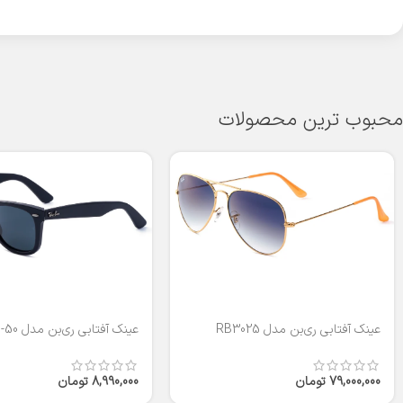
محبوب ترین محصولات
عینک آفتابی ری‌بن مدل RB3025
عینک آفتابی ری‌بن مدل RB2140-50
79,000,000
تومان
8,990,000
تومان