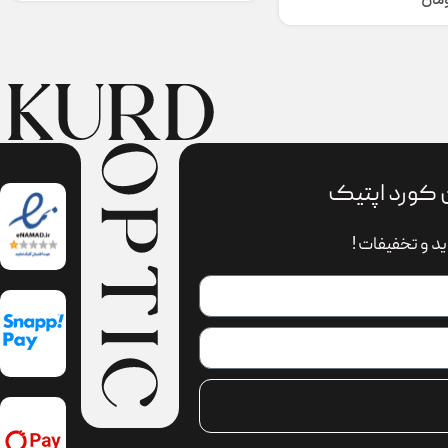
ومان
 کورد اپتیک
د و تخفیفات !