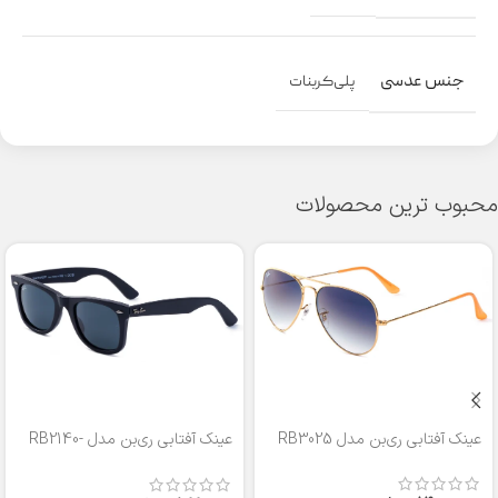
جنس عدسی
پلی‌کربنات
محبوب ترین محصولات
عینک آفتابی ری‌بن مدل RB3025
عینک آفتابی ری‌بن مدل RB2140-
50