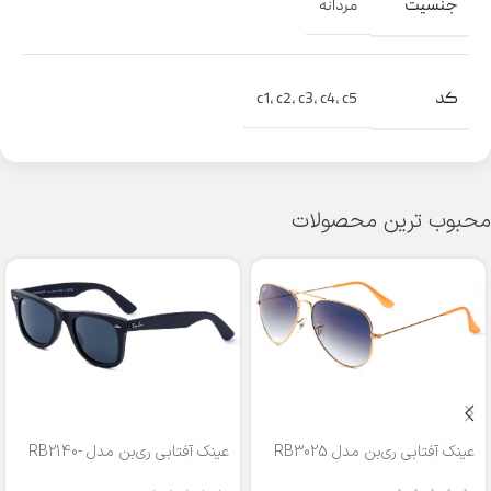
جنسیت
مردانه
کد
c1
,
c2
,
c3
,
c4
,
c5
محبوب ترین محصولات
عینک آفتابی ری‌بن مدل RB3025
عینک آفتابی ری‌بن مدل RB2140-
50