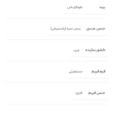
برند
هوگو باس
جنس عدسی
بدون نمره (پلاستیکی)
کشور سازنده
چین
فرم فریم
مستطیلی
جنس فریم
فلزی