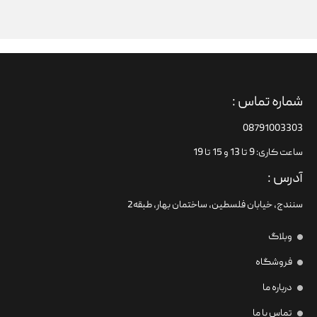
شماره تماس :
08791003303
ساعت کاری: 9 تا 13 و 15 تا 19
آدرس :
سنندج، خیابان فلسطین،‌ ساختمان بهار، طبقه2
وبلاگ
فروشگاه
درباره ما
تماس با ما