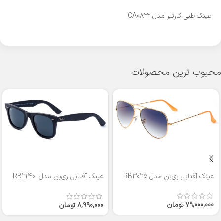
عینک طبی کارتیر مدل CA0822
محبوب ترین محصولات
عینک آفتابی ری‌بن مدل RB3025
عینک آفتابی ری‌بن مدل RB2140-
50
79,000,000
تومان
8,990,000
تومان