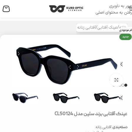
عبور به ناوبری
منو
رفتن به محتوای اصلی
خانه
/
عینک آفتابی
/
آفتابی زنانه
ام موجودی
جدید
بزرگنمایی تصویر
عینک آفتابی برند سلین مدل CL50124
دسته‌بندی
آفتابی زنانه