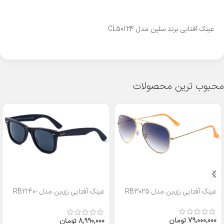
عینک آفتابی برند سلین مدل CL50124
محبوب ترین محصولات
عینک آفتابی ری‌بن مدل RB3025
عینک آفتابی ری‌بن مدل RB2140-
50
79,000,000
تومان
8,990,000
تومان