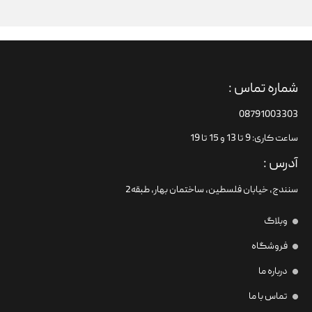
شماره تماس :
08791003303
ساعت کاری: 9 تا 13 و 15 تا 19
آدرس :
سنندج، خیابان فلسطین،‌ ساختمان بهار، طبقه2
وبلاگ
فروشگاه
درباره ما
تماس با ما