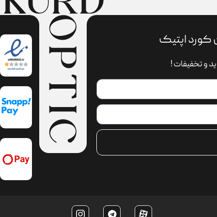
 کورد اپتیک
د و تخفیفات !