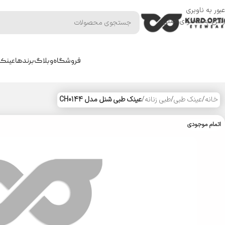
عبور به ناوبری
رفتن به محتوای اصلی
فروشگاه
وبلاگ
برندها
عینک 
خانه
/
عینک طبی
/
طبی زنانه
/
عینک طبی شنل مدل CH0144
اتمام موجودی