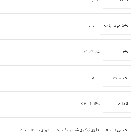
برند
شنل
کشور سازنده
ایتالیا
کد
c1
,
c3
,
c4
جنسیت
زنانه
اندازه
۵۴-۱۶-۱۴۰
جنس دسته
فلزی آبکاری شده رنگ ثابت – انتهای دسته استات