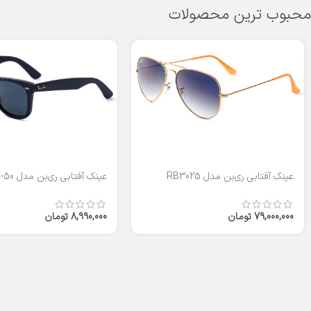
محبوب ترین محصولات
عینک آفتابی ری‌بن مدل RB3025
عینک آفتابی ری‌بن مدل RB2140-50
79,000,000
تومان
8,990,000
تومان