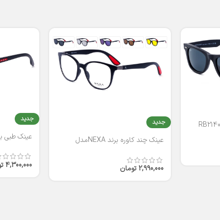
جدید
جدید
عینک طبی برند
عینک چند کاوره برند NEXAمدل
T2316
4,300,000
ت
2,990,000
تومان