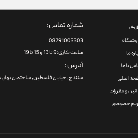
شماره تماس:
لاگ
وشگاه
08791003303
ساعت کاری: 9 تا 13 و 15 تا 19
اره ما
آدرس :
س با ما
سنندج، خیابان فلسطین،‌ ساختمان بهار، ط
حه اصلی
نین و مقررات
یم خصوصی