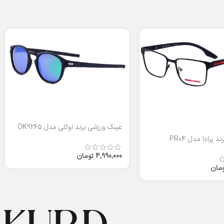
عینک ورزشی برند اوکلی مدل OK9265
 پرادا مدل PR04
4,990,000
تومان
ومان