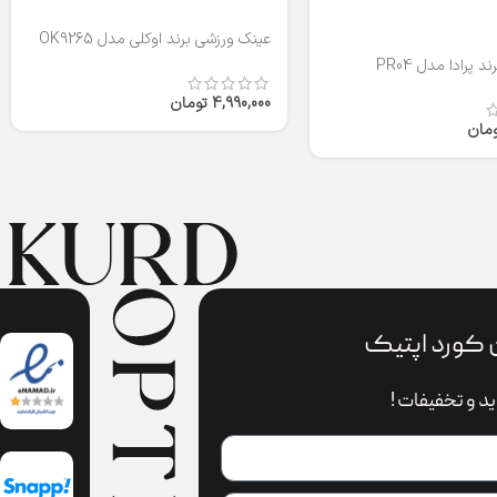
عینک ورزشی برند اوکلی مدل OK9265
 پرادا مدل PR04
4,990,000
تومان
ومان
 کورد اپتیک
د و تخفیفات !