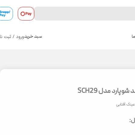
ورود / ثبت نا
ا
سبد خرید
0
وپارد مدل SCH29
ینک آفتابی
: