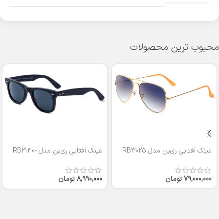
محبوب ترین محصولات
عینک آفتابی ری‌بن مدل RB3025
عینک آفتابی ری‌بن مدل RB2140-
50
79,000,000
تومان
8,990,000
تومان