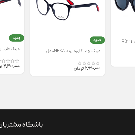
جدید
جدید
عینک طبی برند
عینک چند کاوره برند NEXAمدل
T2316
4,300,000
ت
2,990,000
تومان
باشگاه مشتریان