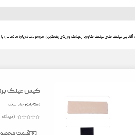
آفتابی
عینک طبی
عینک کاوردار
عینک ورزشی
رهگیری مرسولات
درباره ما
تماس با م
کیس عینک برند ome Hearts
دسته‌بندی
جلد عینک
(دیدگاه ک
قیمت محصول