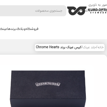
عبور به ناوبری
رفتن به محتوای اصلی
فروشگاه
وبلاگ
برندها
عینک 
خانه
/
جلد عینک
/
کیس عینک برند Chrome Hearts