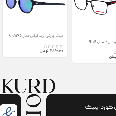
عینک ورزشی برند اوکلی مدل OK9265
 پرادا مدل PR04
4,990,000
تومان
ومان
 کورد اپتیک