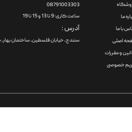
وشگاه
08791003303
ساعت کاری: 9 تا 13 و 15 تا 19
اره ما
آدرس :
س با ما
سنندج، خیابان فلسطین،‌ ساختمان بهار، ط
حه اصلی
نین و مقررات
یم خصوصی