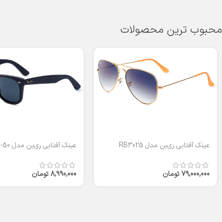
محبوب ترین محصولات
عینک آفتابی ری‌بن مدل RB3025
عینک آفتابی ری‌بن مدل RB2140-50
79,000,000
تومان
8,990,000
تومان