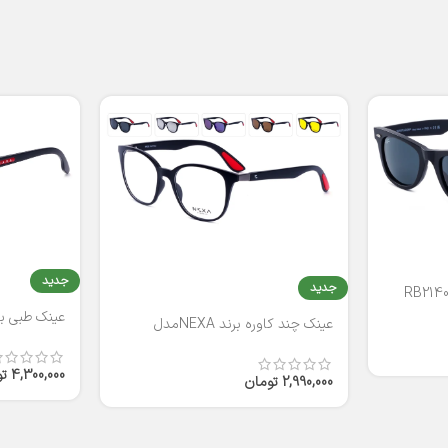
جدید
جدید
عینک طبی برند
عینک چند کاوره برند NEXAمدل
T2316
4,300,000
ت
2,990,000
تومان