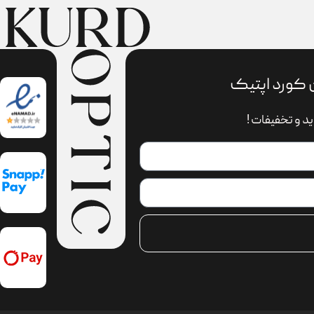
 کورد اپتیک
د و تخفیفات !