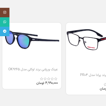
اینستاگر
واتساپ
تلگرام
عینک ورزشی برند اوکلی مدل OK9265
 پرادا مدل PR04
4,990,000
تومان
ومان