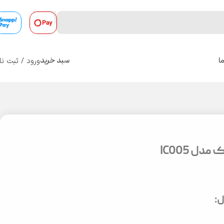
ورود / ثبت نا
ا
سبد خرید
0
ل IC005
: