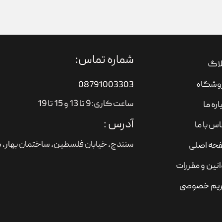
شماره تماس:
لاگ
وشگاه
08791003303
ساعت کاری: 9 تا 13 و 15 تا 19
اره ما
آدرس :
س با ما
سنندج، خیابان فلسطین،‌ ساختمان بهار، ط
حه اصلی
نین و مقررات
یم خصوصی