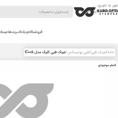
عبور به ناوبری
رفتن به محتوای اصلی
فروشگاه
وبلاگ
برندها
عینک 
خانه
/
عینک طبی
/
طبی یونیسکس
/
عینک طبی کلیک مدل IC005
اتمام موجودی