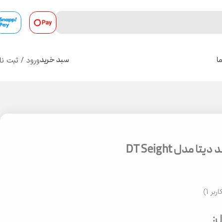
ورود / ثبت نا
ا
سبد خرید
0
ا مدل DT Seight
اربر
1
)
: