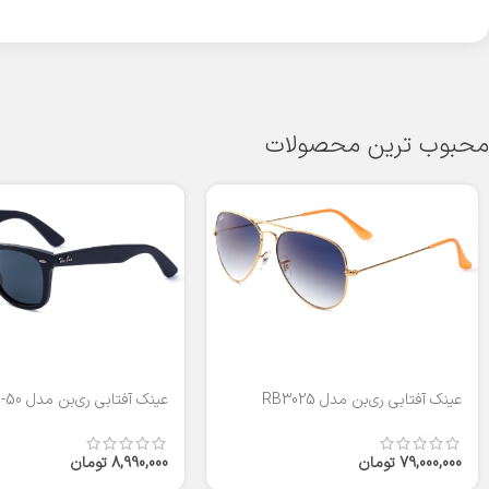
محبوب ترین محصولات
عینک آفتابی ری‌بن مدل RB3025
عینک آفتابی ری‌بن مدل RB2140-50
79,000,000
تومان
8,990,000
تومان