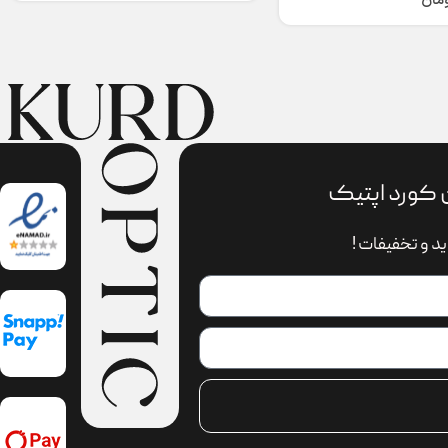
ومان
 کورد اپتیک
د و تخفیفات !