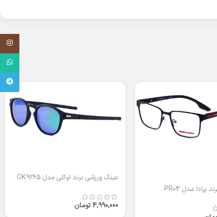
اینستاگر
واتساپ
تلگرام
عینک ورزشی برند اوکلی مدل OK9265
 پرادا مدل PR04
4,990,000
تومان