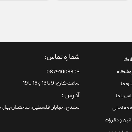
شماره تماس:
لاگ
وشگاه
08791003303
ساعت کاری: 9 تا 13 و 15 تا 19
اره ما
آدرس :
س با ما
سنندج، خیابان فلسطین،‌ ساختمان بهار، ط
حه اصلی
نین و مقررات