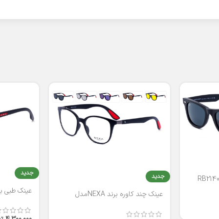
جدید
جدید
عینک طبی برند
عینک چند کاوره برند NEXAمدل
T2316