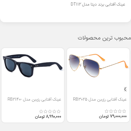
عینک آفتابی برند دیتا مدل DT112
محبوب ترین محصولات
عینک آفتابی ری‌بن مدل RB3025
عینک آفتابی ری‌بن مدل RB2140-
50
79,000,000
تومان
8,990,000
تومان