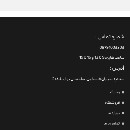
شماره تماس :
08791003303
ساعت کاری: 9 تا 13 و 15 تا 19
آدرس :
سنندج، خیابان فلسطین،‌ ساختمان بهار، طبقه2
وبلاگ
فروشگاه
درباره ما
تماس با ما