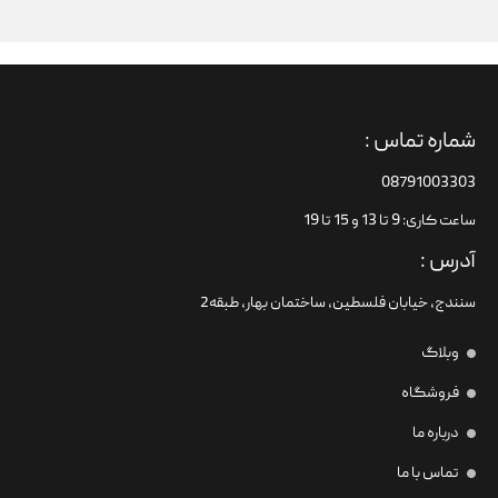
شماره تماس :
08791003303
ساعت کاری: 9 تا 13 و 15 تا 19
آدرس :
سنندج، خیابان فلسطین،‌ ساختمان بهار، طبقه2
وبلاگ
فروشگاه
درباره ما
تماس با ما