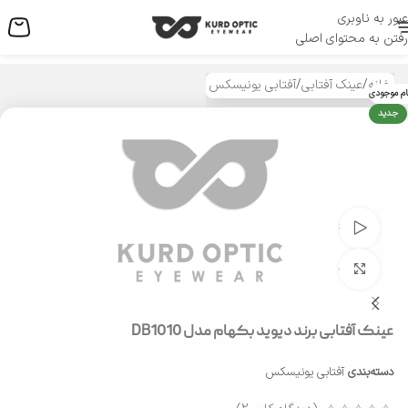
عبور به ناوبری
منو
رفتن به محتوای اصلی
خانه
/
عینک آفتابی
/
آفتابی یونیسکس
ام موجودی
جدید
تماشای ویدئو
بزرگنمایی تصویر
عینک آفتابی برند دیوید بکهام مدل DB1010
دسته‌بندی
آفتابی یونیسکس