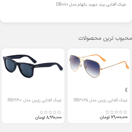
عینک آفتابی برند دیوید بکهام مدل DB1010
محبوب ترین محصولات
عینک آفتابی ری‌بن مدل RB3025
عینک آفتابی ری‌بن مدل RB2140-
50
79,000,000
تومان
8,990,000
تومان