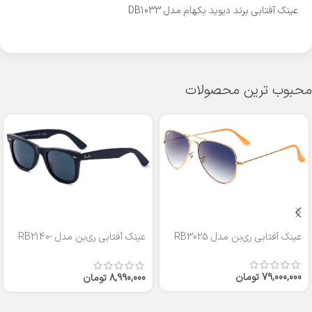
عینک آفتابی برند دیوید بکهام مدل DB1033
محبوب ترین محصولات
عینک آفتابی ری‌بن مدل RB3025
عینک آفتابی ری‌بن مدل RB2140-
50
79,000,000
تومان
8,990,000
تومان