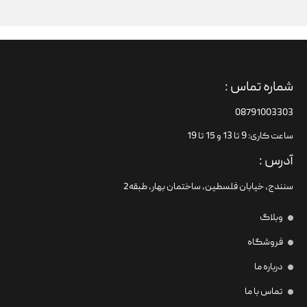
شماره تماس :
08791003303
ساعت کاری: 9 تا 13 و 15 تا 19
آدرس :
سنندج، خیابان فلسطین،‌ ساختمان بهار، طبقه2
وبلاگ
فروشگاه
درباره ما
تماس با ما