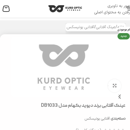
عبور به ناوبری
منو
رفتن به محتوای اصلی
خانه
/
عینک آفتابی
/
آفتابی یونیسکس
ام موجودی
جدید
بزرگنمایی تصویر
عینک آفتابی برند دیوید بکهام مدل DB1033
دسته‌بندی
آفتابی یونیسکس