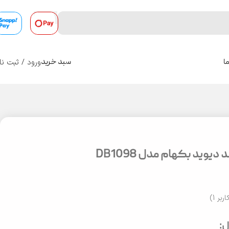
ورود / ثبت نا
ا
سبد خرید
0
دیوید بکهام مدل DB1098
اربر
1
)
: