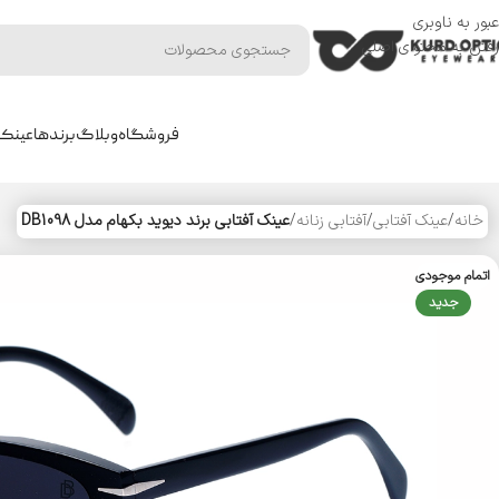
عبور به ناوبری
رفتن به محتوای اصلی
فروشگاه
وبلاگ
برندها
عینک 
خانه
/
عینک آفتابی
/
آفتابی زنانه
/
عینک آفتابی برند دیوید بکهام مدل DB1098
اتمام موجودی
جدید