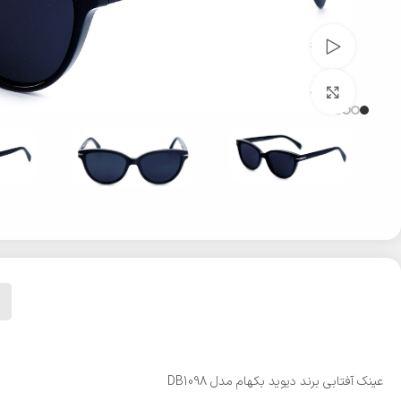
تماشای ویدئو
بزرگنمایی تصویر
عینک آفتابی برند دیوید بکهام مدل DB1098