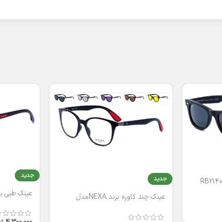
جدید
جدید
عینک طبی برند
عینک چند کاوره برند NEXAمدل
T2316