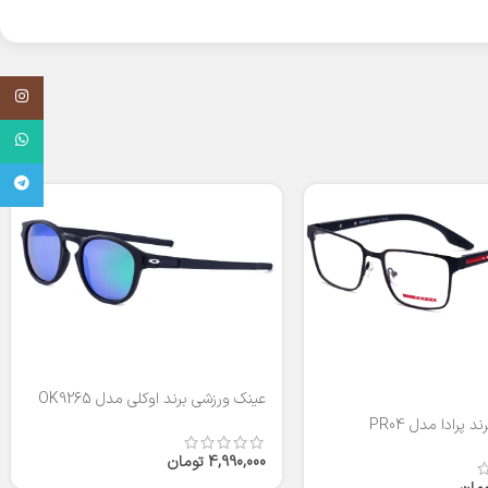
اینستاگر
واتساپ
تلگرام
عینک ورزشی برند اوکلی مدل OK9265
 پرادا مدل PR04
4,990,000
تومان