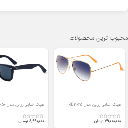
محبوب ترین محصولات
عینک آفتابی ری‌بن مدل RB3025
عینک آفتابی ری‌بن مدل RB2140-50
79,000,000
تومان
8,990,000
تومان