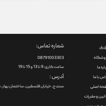
شماره تماس:
لاگ
وشگاه
08791003303
ساعت کاری: 9 تا 13 و 15 تا 19
اره ما
آدرس :
س با ما
سنندج، خیابان فلسطین،‌ ساختمان بهار، ط
حه اصلی
نین و مقررات