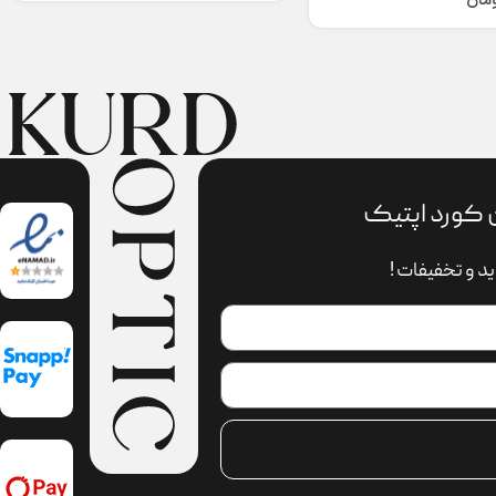
ومان
 کورد اپتیک
د و تخفیفات !