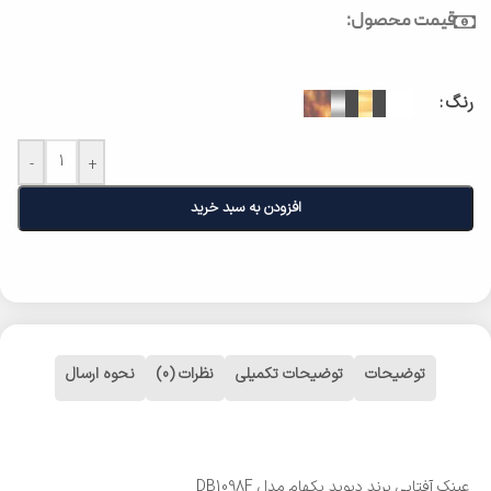
قیمت محصول:
رنگ
-
+
افزودن به سبد خرید
توضیحات
توضیحات تکمیلی
نظرات (0)
نحوه ارسال
عینک آفتابی برند دیوید بکهام مدل DB1098F