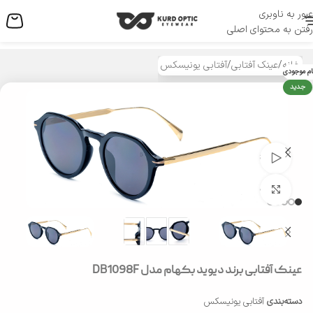
عبور به ناوبری
منو
رفتن به محتوای اصلی
خانه
/
عینک آفتابی
/
آفتابی یونیسکس
ام موجودی
جدید
تماشای ویدئو
بزرگنمایی تصویر
عینک آفتابی برند دیوید بکهام مدل DB1098F
دسته‌بندی
آفتابی یونیسکس