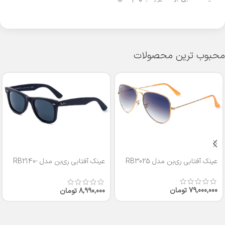
محبوب ترین محصولات
عینک آفتابی ری‌بن مدل RB3025
عینک آفتابی ری‌بن مدل RB2140-
50
79,000,000
تومان
8,990,000
تومان