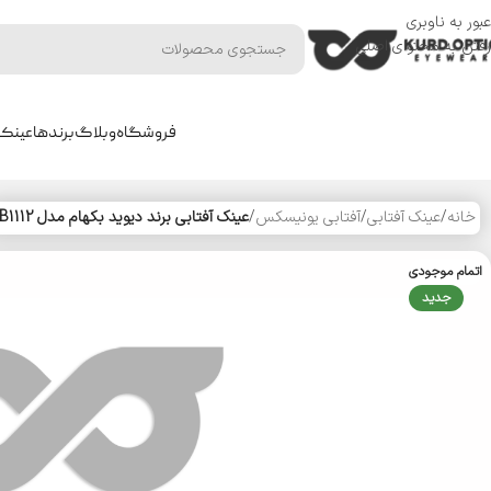
عبور به ناوبری
رفتن به محتوای اصلی
فروشگاه
وبلاگ
برندها
عینک 
خانه
/
عینک آفتابی
/
آفتابی یونیسکس
/
عینک آفتابی برند دیوید بکهام مدل DB1112
اتمام موجودی
جدید