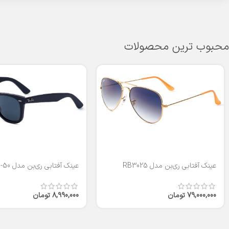
محبوب ترین محصولات
عینک آفتابی ری‌بن مدل RB3025
عینک آفتابی ری‌بن مدل RB2140-50
79,000,000
تومان
8,990,000
تومان