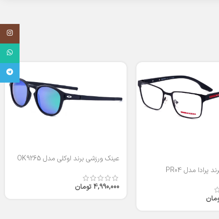
اینستاگر
واتساپ
تلگرام
عینک ورزشی برند اوکلی مدل OK9265
 پرادا مدل PR04
4,990,000
تومان
ومان