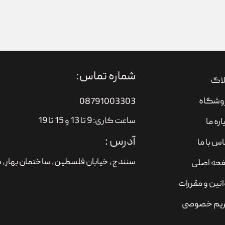
شماره تماس:
لاگ
وشگاه
08791003303
ساعت کاری: 9 تا 13 و 15 تا 19
اره ما
آدرس :
س با ما
سنندج، خیابان فلسطین،‌ ساختمان بهار، ط
حه اصلی
نین و مقررات
یم خصوصی