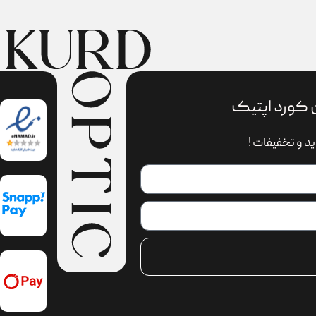
 کورد اپتیک
د و تخفیفات !