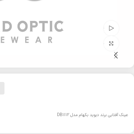
تماشای ویدئو
بزرگنمایی تصویر
عینک آفتابی برند دیوید بکهام مدل DB1112