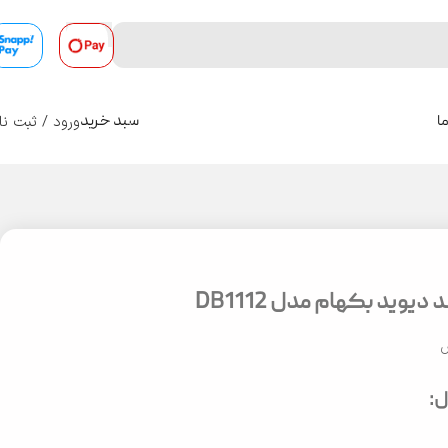
ورود / ثبت نا
ا
سبد خرید
0
دیوید بکهام مدل DB1112
س
: