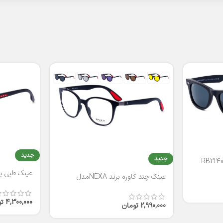
جدید
جدید
عینک طبی برند
عینک چند کاوره برند NEXAمدل
T2316
4,300,000
ت
2,990,000
تومان