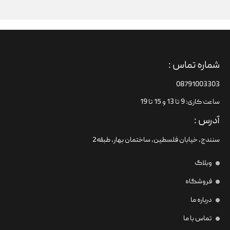
شماره تماس :
08791003303
ساعت کاری: 9 تا 13 و 15 تا 19
آدرس :
سنندج، خیابان فلسطین،‌ ساختمان بهار، طبقه2
وبلاگ
فروشگاه
درباره ما
تماس با ما