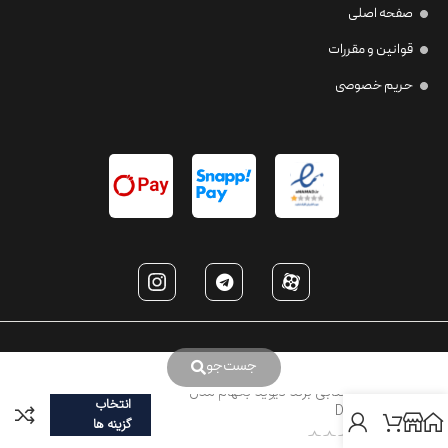
صفحه اصلی
قوانین و مقررات
حریم خصوصی
جست‌جو
عینک آفتابی برند دیوید بکهام مدل
انتخاب
DB7077
گزینه ها