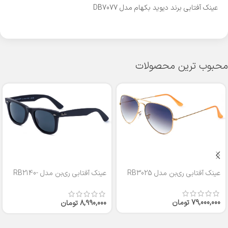
عینک آفتابی برند دیوید بکهام مدل DB7077
محبوب ترین محصولات
عینک آفتابی ری‌بن مدل RB3025
عینک آفتابی ری‌بن مدل RB2140-
50
79,000,000
تومان
8,990,000
تومان