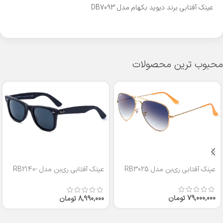
عینک آفتابی برند دیوید بکهام مدل DB7093
محبوب ترین محصولات
عینک آفتابی ری‌بن مدل RB3025
عینک آفتابی ری‌بن مدل RB2140-
50
79,000,000
تومان
8,990,000
تومان