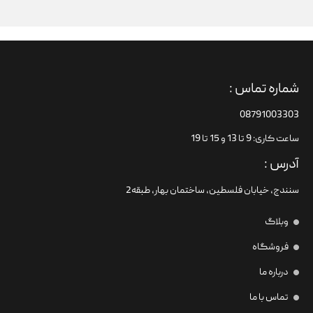
شماره تماس :
08791003303
ساعت کاری: 9 تا 13 و 15 تا 19
آدرس :
سنندج، خیابان فلسطین،‌ ساختمان بهار، طبقه2
وبلاگ
فروشگاه
درباره ما
تماس با ما