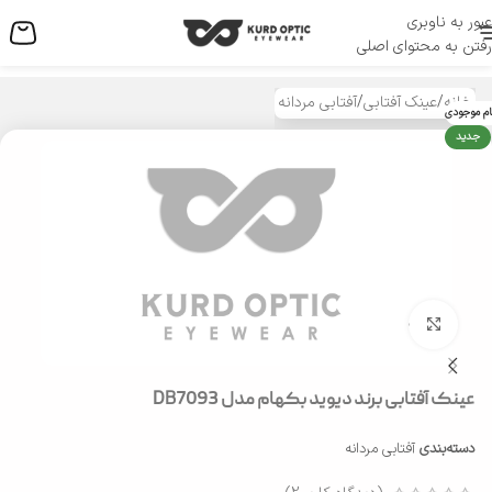
عبور به ناوبری
منو
رفتن به محتوای اصلی
خانه
/
عینک آفتابی
/
آفتابی مردانه
ام موجودی
جدید
بزرگنمایی تصویر
عینک آفتابی برند دیوید بکهام مدل DB7093
دسته‌بندی
آفتابی مردانه