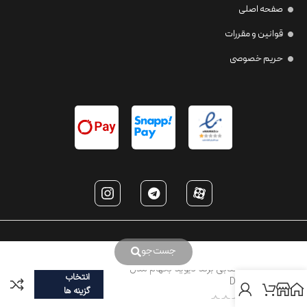
صفحه اصلی
قوانین و مقررات
حریم خصوصی
جست‌جو
عینک آفتابی برند دیوید بکهام مدل
انتخاب
DB7093
گزینه ها