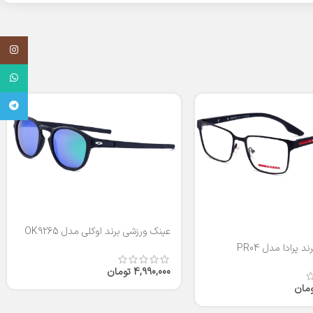
اینستاگر
واتساپ
تلگرام
عینک ورزشی برند اوکلی مدل OK9265
 پرادا مدل PR04
4,990,000
تومان
ومان