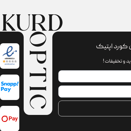
 کورد اپتیک
د و تخفیفات !