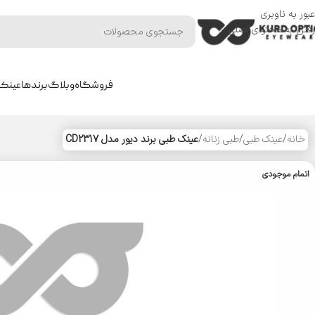
عبور به ناوبری
رفتن به محتوای اصلی
فروشگاه
وبلاگ
برندها
عینک 
خانه
/
عینک طبی
/
طبی زنانه
/
عینک طبی برند دیور مدل CD2317
اتمام موجودی