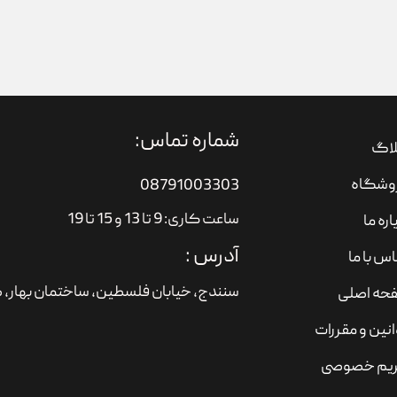
شماره تماس:
لاگ
وشگاه
08791003303
ساعت کاری: 9 تا 13 و 15 تا 19
اره ما
آدرس :
س با ما
سنندج، خیابان فلسطین،‌ ساختمان بهار، ط
حه اصلی
نین و مقررات
یم خصوصی