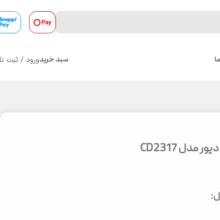
ورود / ثبت نا
ا
سبد خرید
0
 مدل CD2317
: