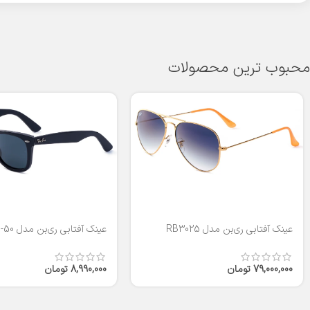
محبوب ترین محصولات
عینک آفتابی ری‌بن مدل RB3025
عینک آفتابی ری‌بن مدل RB2140-50
79,000,000
تومان
8,990,000
تومان