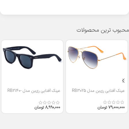
محبوب ترین محصولات
عینک آفتابی ری‌بن مدل RB3025
عینک آفتابی ری‌بن مدل RB2140-
50
79,000,000
تومان
8,990,000
تومان