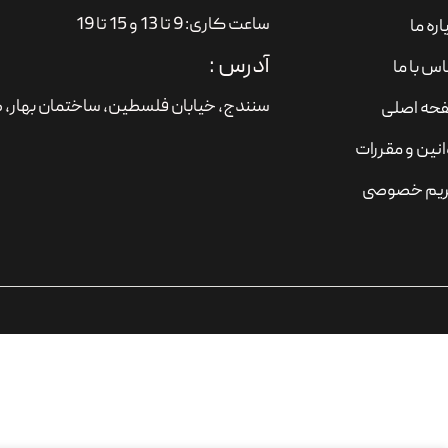
ساعت کاری: 9 تا 13 و 15 تا 19
اره ما
آدرس :
س با ما
سنندج، خیابان فلسطین،‌ ساختمان بهار، ط
حه اصلی
نین و مقررات
یم خصوصی