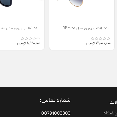
عینک آفتابی ری‌بن مدل RB3025
عینک آفتابی ری‌بن مدل RB2140-50
79,000,000
تومان
8,990,000
تومان
شماره تماس:
لاگ
وشگاه
08791003303