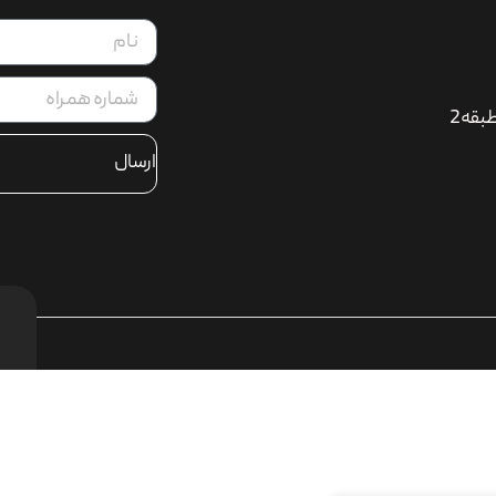
بقه2
ارسال