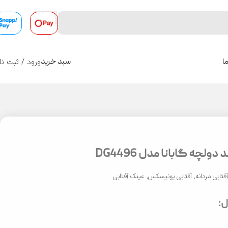
ورود / ثبت نا
ا
سبد خرید
0
ولچه گابانا مدل DG4496
فتابی مردانه
,
آفتابی یونیسکس
,
عینک آفتابی
: