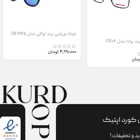
عینک ورزشی برند اوکلی مدل OK9265
 پرادا مدل PR04
4,990,000
تومان
ومان
 کورد اپتیک
د و تخفیفات !