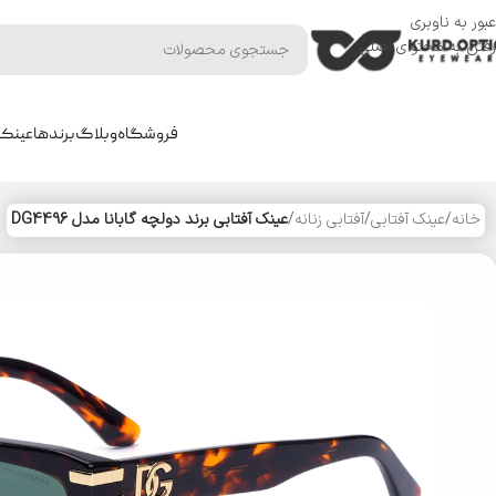
عبور به ناوبری
رفتن به محتوای اصلی
فروشگاه
وبلاگ
برندها
عینک 
خانه
/
عینک آفتابی
/
آفتابی زنانه
/
عینک آفتابی برند دولچه گابانا مدل DG4496