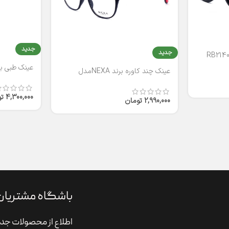
جدید
جدید
عینک طبی برند
عینک چند کاوره برند NEXAمدل
T2316
4,300,000
ت
2,990,000
تومان
باشگاه مشتریان
اطلاع از محصولات جدی