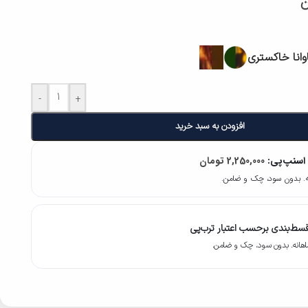
ن
وانا خاکستری
-
+
افزودن به سبد خرید
 اسنپ‌پی:
2,250,000
تومان
سط‌بندی برحسب اعتبار ترب‌پی