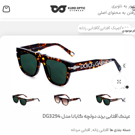
عبور به ناوبری
منو
رفتن به محتوای اصلی
خانه
/
عینک آفتابی
/
آفتابی زنانه
ام موجودی
بزرگنمایی تصویر
عینک آفتابی برند دولچه گابانا مدل DG3294
دسته بندی ها
آفتابی زنانه
,
آفتابی مردانه