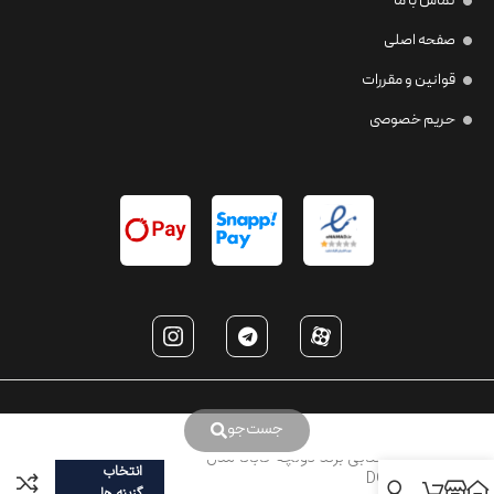
تماس با ما
صفحه اصلی
قوانین و مقررات
حریم خصوصی
جست‌جو
عینک آفتابی برند دولچه گابانا مدل
انتخاب
DG3294