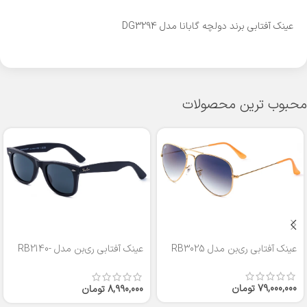
عینک آفتابی برند دولچه گابانا مدل DG3294
محبوب ترین محصولات
عینک آفتابی ری‌بن مدل RB3025
عینک آفتابی ری‌بن مدل RB2140-
50
79,000,000
تومان
8,990,000
تومان