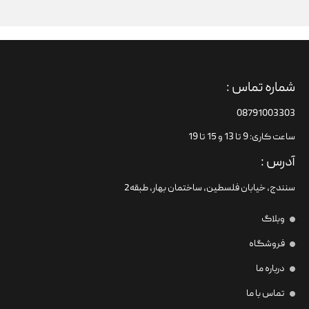
شماره تماس :
08791003303
ساعت کاری: 9 تا 13 و 15 تا 19
آدرس :
سنندج، خیابان فلسطین،‌ ساختمان بهار، طبقه2
وبلاگ
فروشگاه
درباره ما
تماس با ما