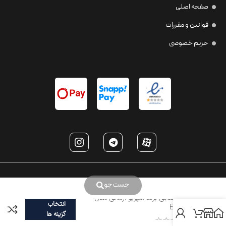
صفحه اصلی
قوانین و مقررات
حریم خصوصی
جست‌جو
عینک آفتابی برند امپریو آرمانی مدل
انتخاب
EA4177
گزینه ها