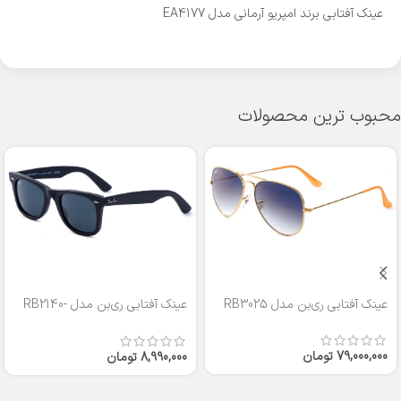
عینک آفتابی برند امپریو آرمانی مدل EA4177
محبوب ترین محصولات
عینک آفتابی ری‌بن مدل RB3025
عینک آفتابی ری‌بن مدل RB2140-
50
79,000,000
تومان
8,990,000
تومان