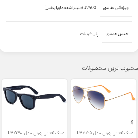
ویژگی عدسی
UV400 (فلیتر اشعه ماورا بنفش)
جنس عدسی
پلی‌کربنات
محبوب ترین محصولات
عینک آفتابی ری‌بن مدل RB3025
عینک آفتابی ری‌بن مدل RB2140-