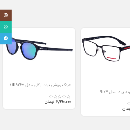
اینستاگر
واتساپ
تلگرام
عینک ورزشی برند اوکلی مدل OK9265
 پرادا مدل PR04
4,990,000
تومان
ومان