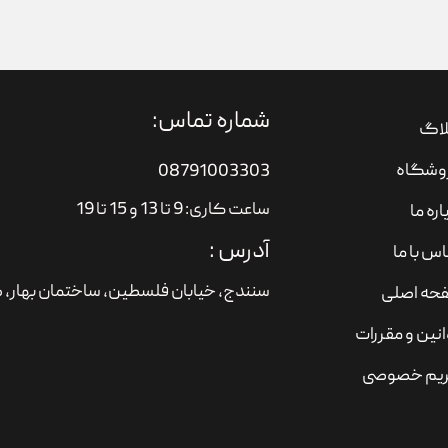
شماره تماس:
لاگ
وشگاه
08791003303
ساعت کاری: 9 تا 13 و 15 تا 19
اره ما
آدرس :
س با ما
سنندج، خیابان فلسطین،‌ ساختمان بهار، ط
حه اصلی
نین و مقررات
یم خصوصی