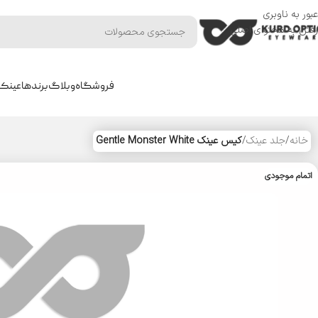
عبور به ناوبری
رفتن به محتوای اصلی
فروشگاه
وبلاگ
برندها
عینک 
خانه
/
جلد عینک
/
کیس عینک Gentle Monster White
اتمام موجودی