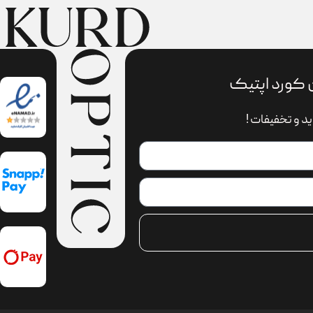
 کورد اپتیک
د و تخفیفات !