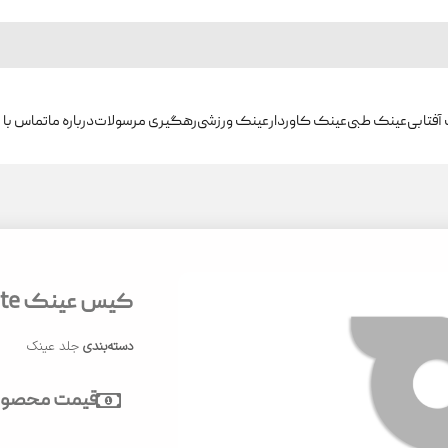
آفتابی
عینک طبی
عینک کاوردار
عینک ورزشی
رهگیری مرسولات
درباره ما
تماس با م
کیس عینک Gentle Monster White
دسته‌بندی
جلد عینک
قیمت محصول