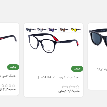
جدید
جدید
عینک طبی برند
عینک چند کاوره برند NEXAمدل
T2316
4,300,000
ت
2,990,000
تومان