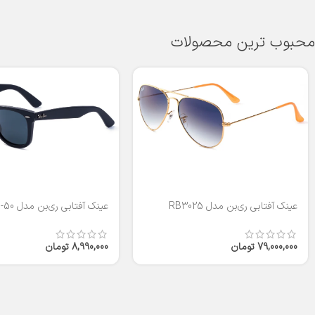
محبوب ترین محصولات
عینک آفتابی ری‌بن مدل RB3025
عینک آفتابی ری‌بن مدل RB2140-50
79,000,000
تومان
8,990,000
تومان