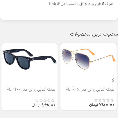
عینک آفتابی برند جنتل مانستر مدل GM006
محبوب ترین محصولات
عینک آفتابی ری‌بن مدل RB3025
عینک آفتابی ری‌بن مدل RB2140-
50
79,000,000
تومان
8,990,000
تومان