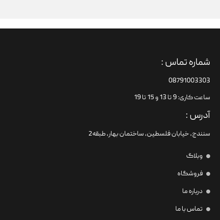
شماره تماس :
08791003303
ساعت کاری: 9 تا 13 و 15 تا 19
آدرس :
سنندج، خیابان فلسطین،‌ ساختمان بهار، طبقه2
وبلاگ
فروشگاه
درباره ما
تماس با ما