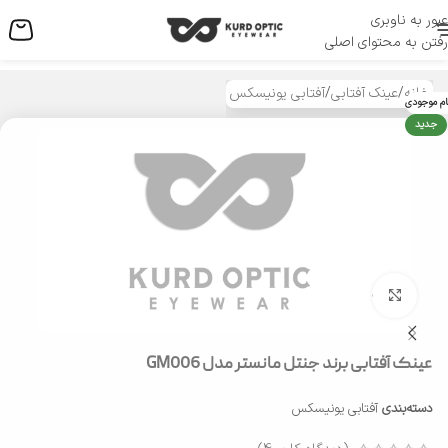
عبور به ناوبری
منو
رفتن به محتوای اصلی
خانه
/
عینک آفتابی
/
آفتابی یونیسکس
ام موجودی
جدید
بزرگنمایی تصویر
عینک آفتابی برند جنتل مانستر مدل GM006
دسته‌بندی
آفتابی یونیسکس