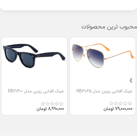
محبوب ترین محصولات
عینک آفتابی ری‌بن مدل RB3025
عینک آفتابی ری‌بن مدل RB2140-
50
79,000,000
تومان
8,990,000
تومان