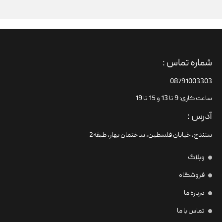
شماره تماس :
08791003303
ساعت کاری: 9 تا 13 و 15 تا 19
آدرس :
سنندج، خیابان فلسطین،‌ ساختمان بهار، طبقه2
وبلاگ
فروشگاه
درباره ما
تماس با ما