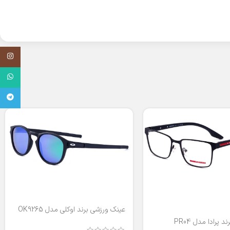
اینستاگر
واتساپ
تلگرام
عینک ورزشی برند اوکلی مدل OK9265
 پرادا مدل PR04