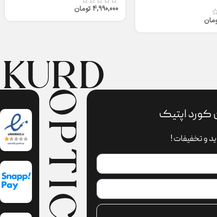
4,990,000
تومان
ومان
 کورد اپتیک
د و تخفیفات !