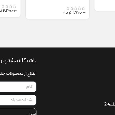
T2316
4,300,000
ت
2,990,000
تومان
باشگاه مشتریان
اطلاع از محصولات جدی
بقه2
ارسال