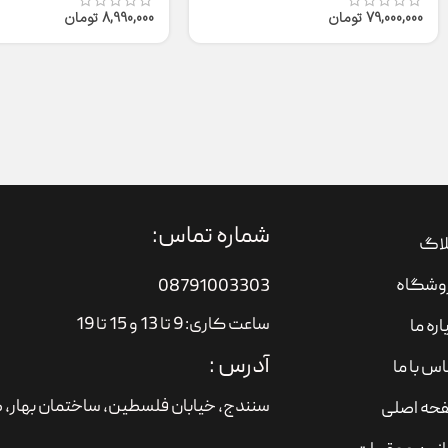
79,000,000
تومان
8,990,000
تومان
شماره تماس:
لاگ
وشگاه
08791003303
ساعت کاری: 9 تا 13 و 15 تا 19
اره ما
آدرس :
س با ما
سنندج، خیابان فلسطین،‌ ساختمان بهار، ط
حه اصلی