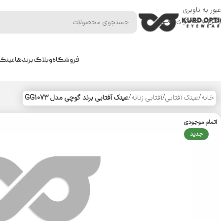
عبور به ناوبری
رفتن به محتوای اصلی
فروشگاه
وبلاگ
برندها
عینک 
خانه
/
عینک آفتابی
/
آفتابی زنانه
/
عینک آفتابی برند گوچی مدل GG1073
اتمام موجودی
جدید