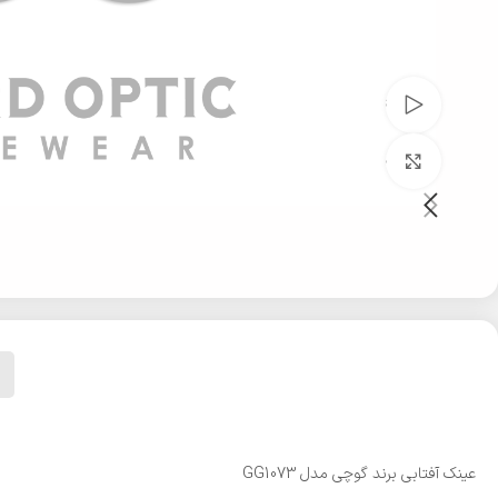
تماشای ویدئو
بزرگنمایی تصویر
عینک آفتابی برند گوچی مدل GG1073