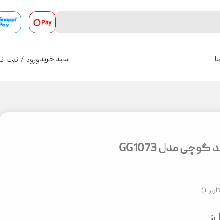
ورود / ثبت نا
ا
سبد خرید
0
گوچی مدل GG1073
اربر
1
)
: