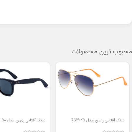
محبوب ترین محصولات
عینک آفتابی ری‌بن مدل RB3025
عینک آفتابی ری‌بن مدل RB2140-50