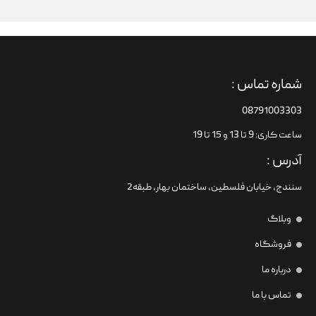
شماره تماس :
08791003303
ساعت کاری: 9 تا 13 و 15 تا 19
آدرس :
سنندج، خیابان فلسطین،‌ ساختمان بهار، طبقه2
وبلاگ
فروشگاه
درباره ما
تماس با ما