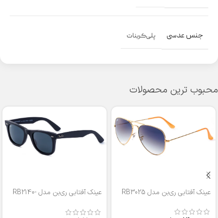
جنس عدسی
پلی‌کربنات
محبوب ترین محصولات
عینک آفتابی ری‌بن مدل RB3025
عینک آفتابی ری‌بن مدل RB2140-
50