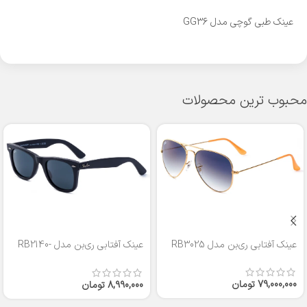
عینک طبی گوچی مدل GG36
محبوب ترین محصولات
عینک آفتابی ری‌بن مدل RB3025
عینک آفتابی ری‌بن مدل RB2140-
50
79,000,000
تومان
8,990,000
تومان