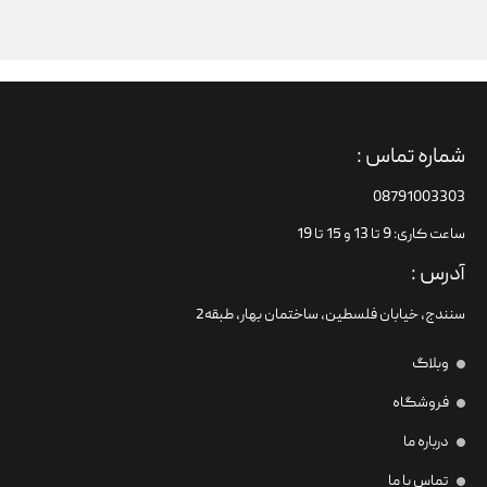
شماره تماس :
08791003303
ساعت کاری: 9 تا 13 و 15 تا 19
آدرس :
سنندج، خیابان فلسطین،‌ ساختمان بهار، طبقه2
وبلاگ
فروشگاه
درباره ما
تماس با ما