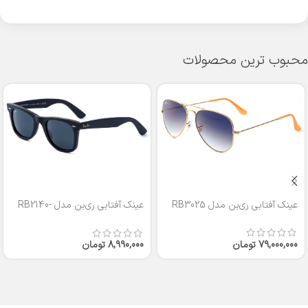
محبوب ترین محصولات
عینک آفتابی ری‌بن مدل RB3025
عینک آفتابی ری‌بن مدل RB2140-
50
79,000,000
تومان
8,990,000
تومان