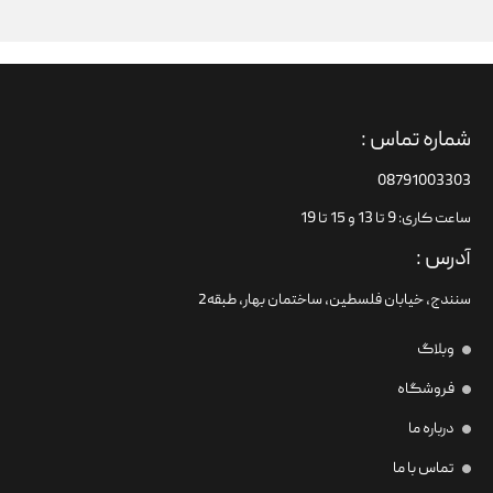
شماره تماس :
08791003303
ساعت کاری: 9 تا 13 و 15 تا 19
آدرس :
سنندج، خیابان فلسطین،‌ ساختمان بهار، طبقه2
وبلاگ
فروشگاه
درباره ما
تماس با ما