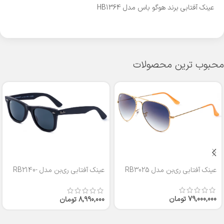
عینک آفتابی برند هوگو باس مدل HB1364
محبوب ترین محصولات
عینک آفتابی ری‌بن مدل RB3025
عینک آفتابی ری‌بن مدل RB2140-
50
79,000,000
تومان
8,990,000
تومان