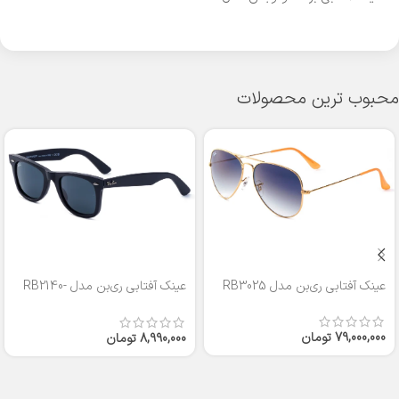
محبوب ترین محصولات
عینک آفتابی ری‌بن مدل RB3025
عینک آفتابی ری‌بن مدل RB2140-
50
79,000,000
تومان
8,990,000
تومان