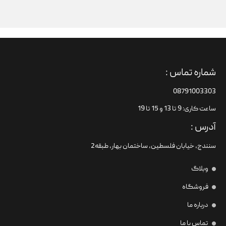
شماره تماس :
08791003303
ساعت کاری: 9 تا 13 و 15 تا 19
آدرس :
سنندج، خیابان فلسطین،‌ ساختمان بهار، طبقه2
وبلاگ
فروشگاه
درباره ما
تماس با ما