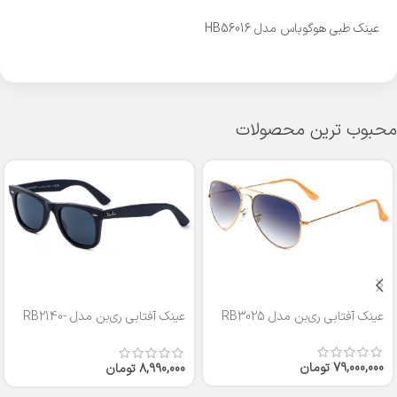
عینک طبی هوگوباس مدل HB56016
محبوب ترین محصولات
عینک آفتابی ری‌بن مدل RB3025
عینک آفتابی ری‌بن مدل RB2140-
50
79,000,000
تومان
8,990,000
تومان