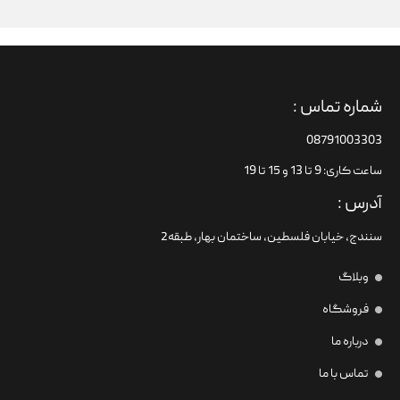
شماره تماس :
08791003303
ساعت کاری: 9 تا 13 و 15 تا 19
آدرس :
سنندج، خیابان فلسطین،‌ ساختمان بهار، طبقه2
وبلاگ
فروشگاه
درباره ما
تماس با ما