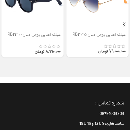
عینک آفتابی ری‌بن مدل RB3025
عینک آفتابی ری‌بن مدل RB2140-
50
79,000,000
تومان
8,990,000
تومان
شماره تماس :
08791003303
ساعت کاری: 9 تا 13 و 15 تا 19