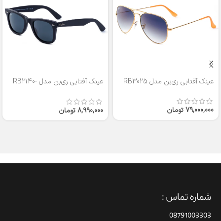
عینک آفتابی ری‌بن مدل RB3025
عینک آفتابی ری‌بن مدل RB2140-
50
79,000,000
تومان
8,990,000
تومان
شماره تماس :
08791003303