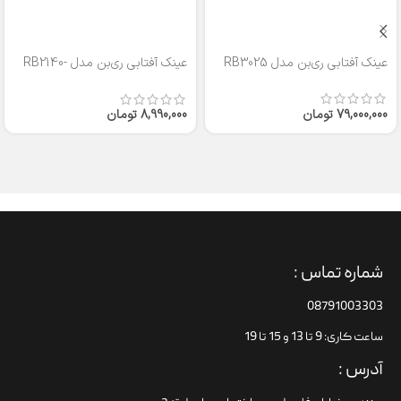
عینک آفتابی ری‌بن مدل RB3025
عینک آفتابی ری‌بن مدل RB2140-
50
79,000,000
تومان
8,990,000
تومان
شماره تماس :
08791003303
ساعت کاری: 9 تا 13 و 15 تا 19
آدرس :