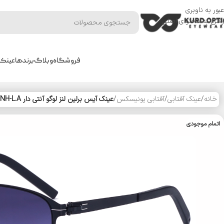
عبور به ناوبری
رفتن به محتوای اصلی
فروشگاه
وبلاگ
برندها
عینک 
خانه
/
عینک آفتابی
/
آفتابی یونیسکس
/
عینک آیس برلین لنز لوگو آنتی دار SEVENH-L.A
اتمام موجودی