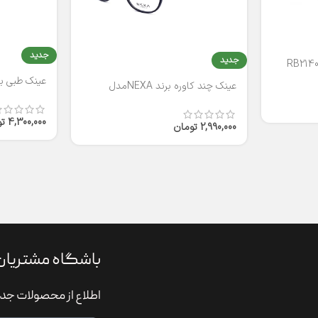
جدید
جدید
عینک طبی برند
عینک چند کاوره برند NEXAمدل
T2316
4,300,000
ت
2,990,000
تومان
باشگاه مشتریان
اطلاع از محصولات جدی