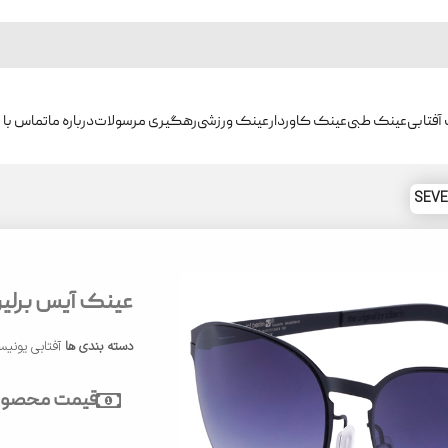
آفتابی
عینک طبی
عینک کاوردار
عینک ورزشی
رهگیری مرسولات
درباره ما
تماس با م
عینک آیس برلین لنز ل
دسته بندی ها
آفتابی یون
قیمت محصول