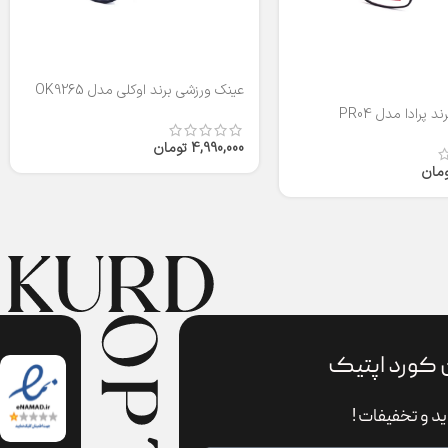
عینک ورزشی برند اوکلی مدل OK9265
 پرادا مدل PR04
4,990,000
تومان
ومان
 کورد اپتیک
د و تخفیفات !