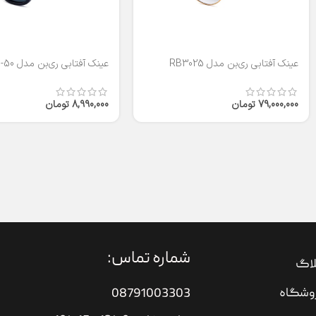
عینک آفتابی ری‌بن مدل RB3025
عینک آفتابی ری‌بن مدل RB2140-50
79,000,000
تومان
8,990,000
تومان
شماره تماس:
لاگ
وشگاه
08791003303