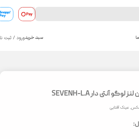
ورود / ثبت نا
ا
سبد خرید
0
وگو آنتی دار SEVENH-L.A
یسکس
,
عینک آفتابی
: