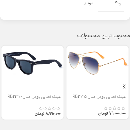
رنگ
نقره ای
محبوب ترین محصولات
عینک آفتابی ری‌بن مدل RB3025
عینک آفتابی ری‌بن مدل RB2140-
50
79,000,000
تومان
8,990,000
تومان