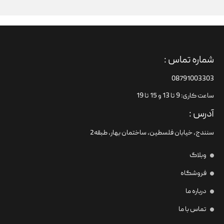
شماره تماس :
08791003303
ساعت کاری: 9 تا 13 و 15 تا 19
آدرس :
سنندج، خیابان فلسطین،‌ ساختمان بهار، طبقه2
وبلاگ
فروشگاه
درباره ما
تماس با ما