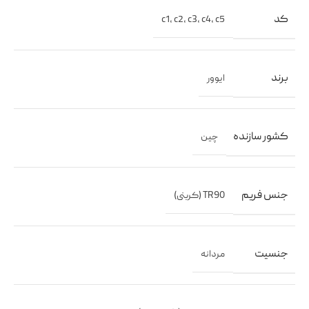
کد
c1
,
c2
,
c3
,
c4
,
c5
برند
ایوور
کشور سازنده
چین
جنس فریم
TR90 (کربنی)
جنسیت
مردانه