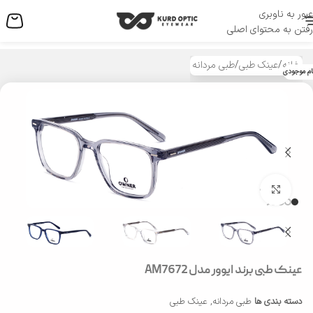
عبور به ناوبری
منو
رفتن به محتوای اصلی
خانه
/
عینک طبی
/
طبی مردانه
ام موجودی
بزرگنمایی تصویر
عینک طبی برند ایوور مدل AM7672
دسته بندی ها
طبی مردانه
,
عینک طبی