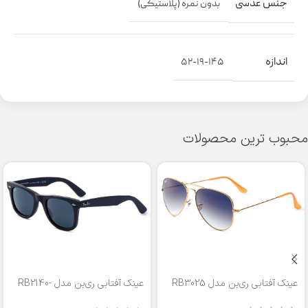
جنس عدسی
بدون نمره (پلاستیکی)
اندازه
۵۲-۱۹-۱۴۵
محبوب ترین محصولات
عینک آفتابی ری‌بن مدل RB3025
عینک آفتابی ری‌بن مدل RB2140-
50