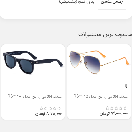
جنس عدسی
بدون نمره (پلاستیکی)
محبوب ترین محصولات
عینک آفتابی ری‌بن مدل RB3025
عینک آفتابی ری‌بن مدل RB2140-
50
79,000,000
تومان
8,990,000
تومان