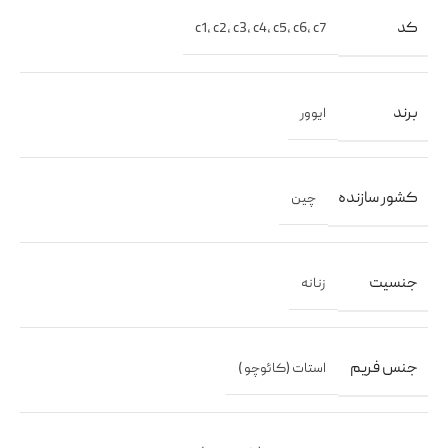
کد
c1
,
c2
,
c3
,
c4
,
c5
,
c6
,
c7
برند
ایوور
کشور سازنده
چین
جنسیت
زنانه
جنس فریم
استات (کائوچو )