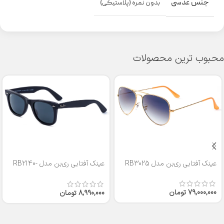
جنس عدسی
بدون نمره (پلاستیکی)
محبوب ترین محصولات
عینک آفتابی ری‌بن مدل RB3025
عینک آفتابی ری‌بن مدل RB2140-
50
79,000,000
تومان
8,990,000
تومان