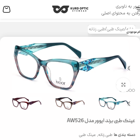
عبور به ناوبری
منو
رفتن به محتوای اصلی
خانه
/
عینک طبی
/
طبی زنانه
ام موجودی
بزرگنمایی تصویر
عینک طبی برند ایوور مدل AW526
دسته بندی ها
طبی زنانه
,
عینک طبی