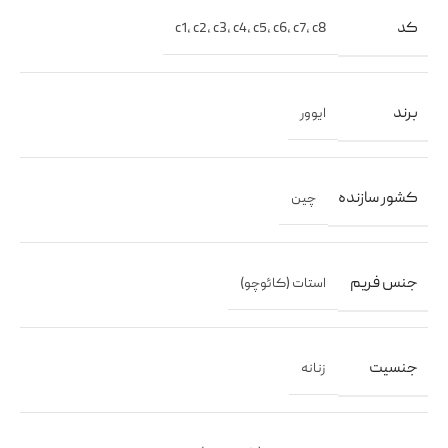
کد
c1
,
c2
,
c3
,
c4
,
c5
,
c6
,
c7
,
c8
برند
ایوور
کشور سازنده
چین
جنس فریم
استات (کائوچو)
جنسیت
زنانه