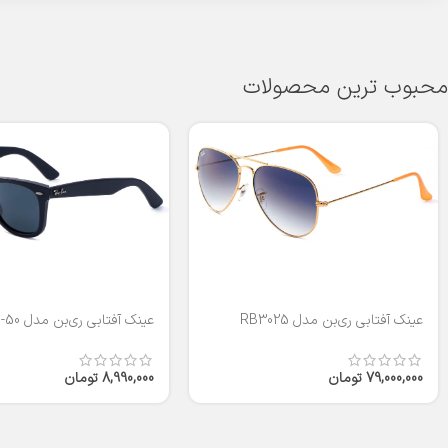
محبوب ترین محصولات
عینک آفتابی ری‌بن مدل RB3025
عینک آفتابی ری‌بن مدل RB2140-50
79,000,000
تومان
8,990,000
تومان