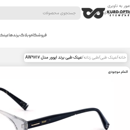
عبور به ناوبری
رفتن به محتوای اصلی
فروشگاه
وبلاگ
برندها
عینک 
خانه
/
عینک طبی
/
طبی زنانه
/
عینک طبی برند ایوور مدل AW9717
اتمام موجودی