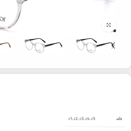
بزرگنمایی تصویر
کد
c1
,
c2
,
c3
,
c4
,
c5