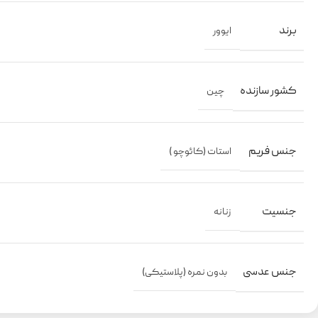
برند
ایوور
کشور سازنده
چین
جنس فریم
استات (کائوچو )
جنسیت
زنانه
جنس عدسی
بدون نمره (پلاستیکی)