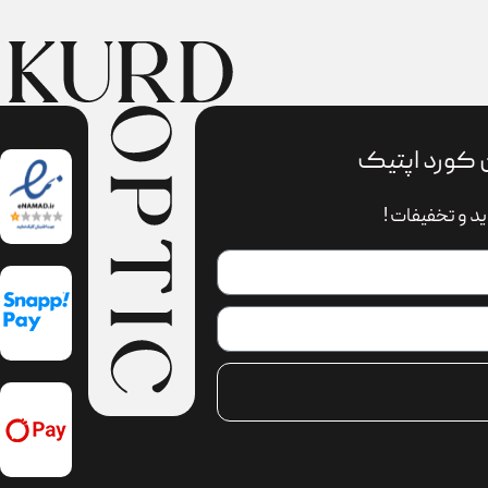
 کورد اپتیک
د و تخفیفات !