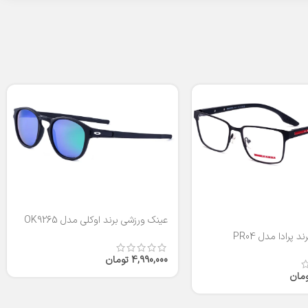
عینک ورزشی برند اوکلی مدل OK9265
 پرادا مدل PR04
4,990,000
تومان
ومان