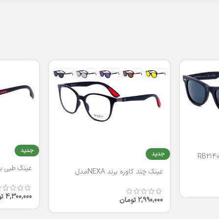
جدید
جدید
عینک طبی برند
عینک چند کاوره برند NEXAمدل
T2316
4,300,000
ت
2,990,000
تومان