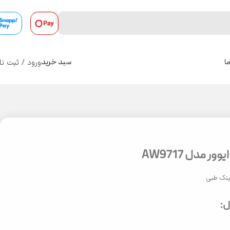
ورود / ثبت نا
ا
سبد خرید
0
ر مدل AW9717
نک طبی
: