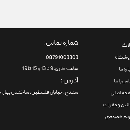
شماره تماس:
لاگ
وشگاه
08791003303
ساعت کاری: 9 تا 13 و 15 تا 19
اره ما
آدرس :
س با ما
سنندج، خیابان فلسطین،‌ ساختمان بهار، ط
حه اصلی
نین و مقررات
یم خصوصی