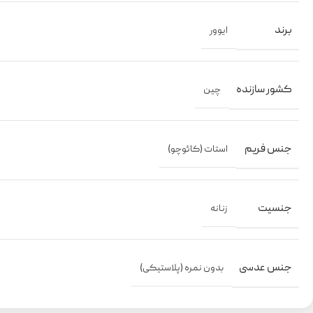
برند
ایوور
کشور سازنده
چین
جنس فریم
استات (کائوچو)
جنسیت
زنانه
جنس عدسی
بدون نمره (پلاستیکی)