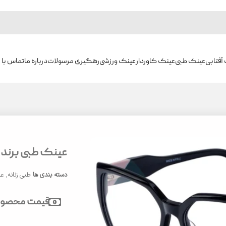
آفتابی
عینک طبی
عینک کاوردار
عینک ورزشی
رهگیری مرسولات
درباره ما
تماس با م
عینک طبی برند ایوو
دسته بندی ها
طبی زنانه
,
عی
قیمت محصول