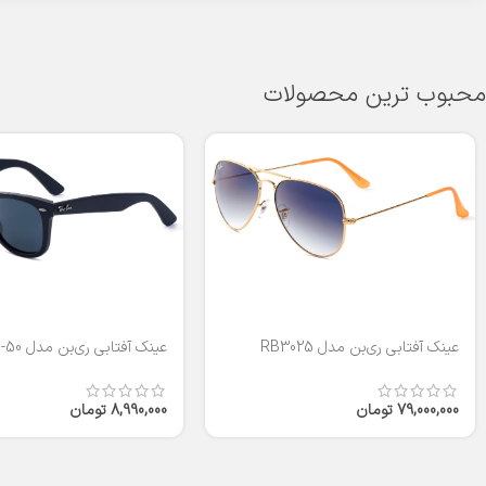
محبوب ترین محصولات
عینک آفتابی ری‌بن مدل RB3025
عینک آفتابی ری‌بن مدل RB2140-50
79,000,000
تومان
8,990,000
تومان