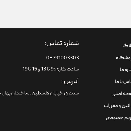
شماره تماس:
لاگ
وشگاه
08791003303
ساعت کاری: 9 تا 13 و 15 تا 19
اره ما
آدرس :
س با ما
سنندج، خیابان فلسطین،‌ ساختمان بهار، ط
حه اصلی
نین و مقررات
یم خصوصی