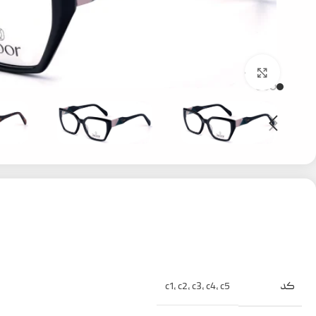
بزرگنمایی تصویر
کد
c1
,
c2
,
c3
,
c4
,
c5