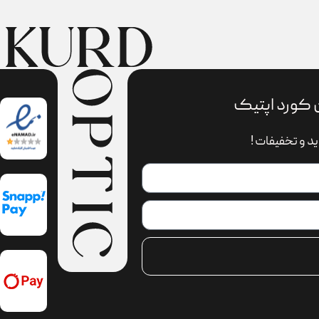
 کورد اپتیک
د و تخفیفات !