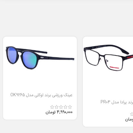
عینک ورزشی برند اوکلی مدل OK9265
 پرادا مدل PR04
4,990,000
تومان
ومان