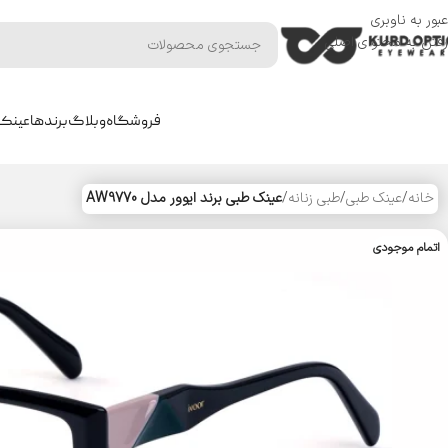
عبور به ناوبری
رفتن به محتوای اصلی
فروشگاه
وبلاگ
برندها
عینک 
خانه
/
عینک طبی
/
طبی زنانه
/
عینک طبی برند ایوور مدل AW9770
اتمام موجودی