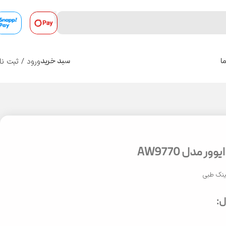
ورود / ثبت نا
ا
سبد خرید
0
ر مدل AW9770
نک طبی
: