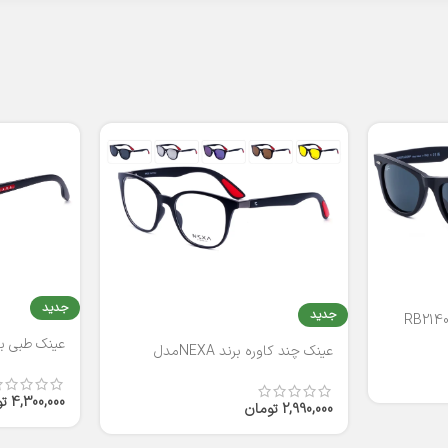
جدید
جدید
عینک طبی برند
عینک چند کاوره برند NEXAمدل
T2316
4,300,000
ت
2,990,000
تومان