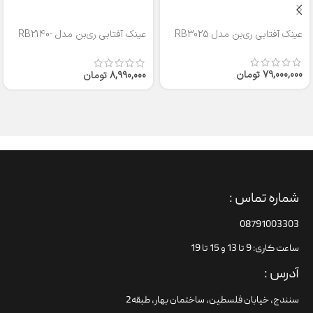
عینک آفتابی ری‌بن مدل RB3025
عینک آفتابی ری‌بن مدل RB2140-
50
79,000,000
تومان
8,990,000
تومان
شماره تماس :
08791003303
ساعت کاری: 9 تا 13 و 15 تا 19
آدرس :
سنندج، خیابان فلسطین،‌ ساختمان بهار، طبقه2