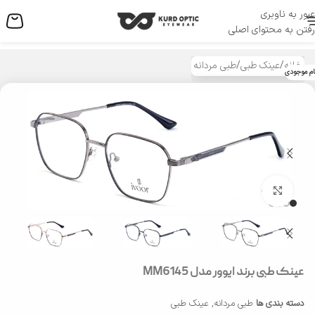
عبور به ناوبری
منو
رفتن به محتوای اصلی
خانه
/
عینک طبی
/
طبی مردانه
ام موجودی
بزرگنمایی تصویر
عینک طبی برند ایوور مدل MM6145
دسته بندی ها
طبی مردانه
,
عینک طبی